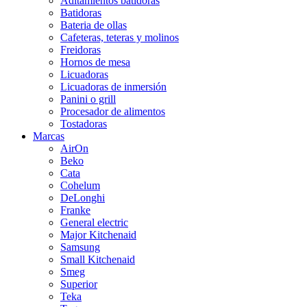
Aditamientos batidoras
Batidoras
Bateria de ollas
Cafeteras, teteras y molinos
Freidoras
Hornos de mesa
Licuadoras
Licuadoras de inmersión
Panini o grill
Procesador de alimentos
Tostadoras
Marcas
AirOn
Beko
Cata
Cohelum
DeLonghi
Franke
General electric
Major Kitchenaid
Samsung
Small Kitchenaid
Smeg
Superior
Teka