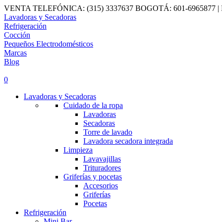
VENTA TELEFÓNICA: (315) 3337637 BOGOTÁ: 601-6965877 | Horario
Lavadoras y Secadoras
Refrigeración
Cocción
Pequeños Electrodomésticos
Marcas
Blog
0
Lavadoras y Secadoras
Cuidado de la ropa
Lavadoras
Secadoras
Torre de lavado
Lavadora secadora integrada
Limpieza
Lavavajillas
Trituradores
Griferías y pocetas
Accesorios
Griferías
Pocetas
Refrigeración
Mini Bar