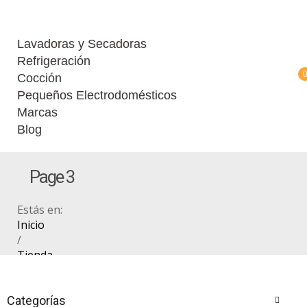
Lavadoras y Secadoras
Refrigeración
Cocción
Pequeños Electrodomésticos
Marcas
Blog
Page 3
Estás en:
Inicio
/
Tienda
/
Refrigeración
/
Categorías