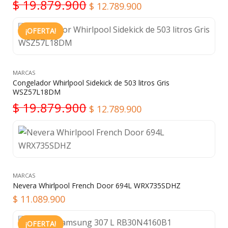
$
19.879.900
$
12.789.900
¡OFERTA!
MARCAS
Congelador Whirlpool Sidekick de 503 litros Gris
WSZ57L18DM
$
19.879.900
$
12.789.900
MARCAS
Nevera Whirlpool French Door 694L WRX735SDHZ
$
11.089.900
¡OFERTA!