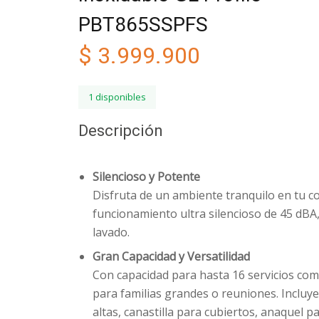
PBT865SSPFS
Licuadoras de inmersión
Major Kitchenaid
$
3.999.900
Panini o grill
Samsung
Procesador de alimentos
Small Kitchenaid
1 disponibles
Tostadoras
Smeg
Descripción
Superior
Teka
Silencioso y Potente
Tognana
Disfruta de un ambiente tranquilo en tu co
funcionamiento ultra silencioso de 45 dBA, 
Whirlpool
lavado.
Gran Capacidad y Versatilidad
Con capacidad para hasta 16 servicios compl
para familias grandes o reuniones. Inclu
altas, canastilla para cubiertos, anaquel pa