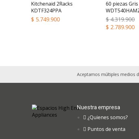
Kitchenaid 2Racks
60 piezas Gris
KDTF324PPA
WDT540HAM
$
5.749.900
$
4.319.900
$
2.789.900
Aceptamos múltiples medios d
Nuestra empresa
¿Quienes somos?
Puntos de venta