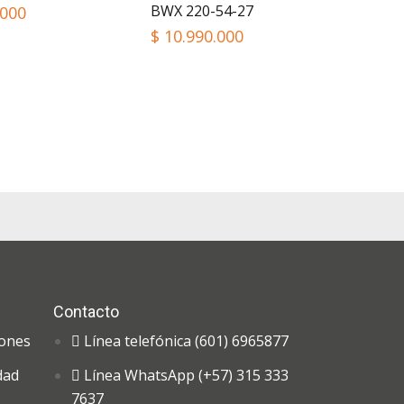
BWX 220-54-27
.000
$
10.990.000
Contacto
iones
Línea telefónica (601) 6965877
dad
Línea WhatsApp (+57) 315 333
7637