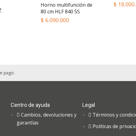
$
18.000
Horno multifunción de
Z
80 cm HLF 840 SS
$
6.090.000
e pago:
Centro de ayuda
Legal
Cambios, devoluciones y
Términos y condic
garantías
Políticas de privaci